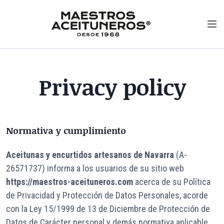
S
k
M
i
e
p
n
t
u
o
Privacy policy
c
o
n
t
e
Normativa y cumplimiento
n
t
Aceitunas y encurtidos artesanos de Navarra
(A-
26571737) informa a los usuarios de su sitio web
https://maestros-aceituneros.com
acerca de su Política
de Privacidad y Protección de Datos Personales, acorde
con la Ley 15/1999 de 13 de Diciembre de Protección de
Datos de Carácter personal y demás normativa aplicable,