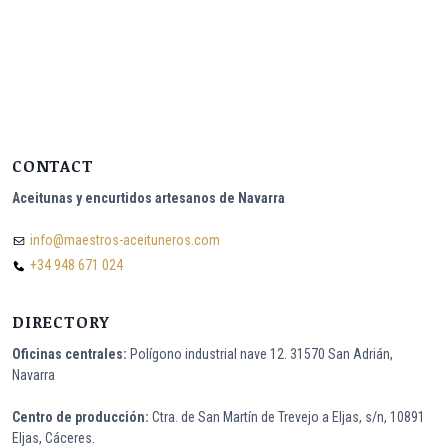
e
a
l
e
r
.
c
CONTACT
o
Aceitunas y encurtidos artesanos de Navarra
m
a
info@maestros-aceituneros.com
n
+34 948 671 024
a
l
DIRECTORY
g
y
Oficinas centrales:
Polígono industrial nave 12. 31570 San Adrián,
Navarra
m
f
Centro de producción:
Ctra. de San Martín de Trevejo a Eljas, s/n, 10891
u
Eljas, Cáceres.